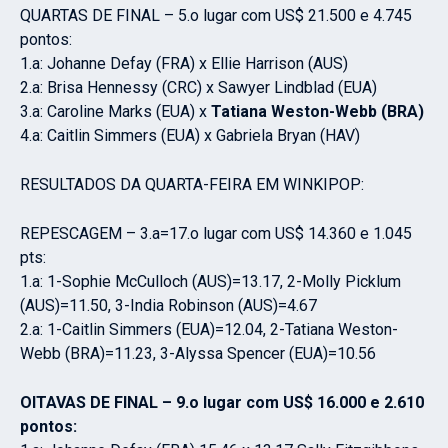
QUARTAS DE FINAL – 5.o lugar com US$ 21.500 e 4.745
pontos:
1.a: Johanne Defay (FRA) x Ellie Harrison (AUS)
2.a: Brisa Hennessy (CRC) x Sawyer Lindblad (EUA)
3.a: Caroline Marks (EUA) x
Tatiana Weston-Webb (BRA)
4.a: Caitlin Simmers (EUA) x Gabriela Bryan (HAV)
RESULTADOS DA QUARTA-FEIRA EM WINKIPOP:
REPESCAGEM – 3.a=17.o lugar com US$ 14.360 e 1.045
pts:
1.a: 1-Sophie McCulloch (AUS)=13.17, 2-Molly Picklum
(AUS)=11.50, 3-India Robinson (AUS)=4.67
2.a: 1-Caitlin Simmers (EUA)=12.04, 2-Tatiana Weston-
Webb (BRA)=11.23, 3-Alyssa Spencer (EUA)=10.56
OITAVAS DE FINAL – 9.o lugar com US$ 16.000 e 2.610
pontos: