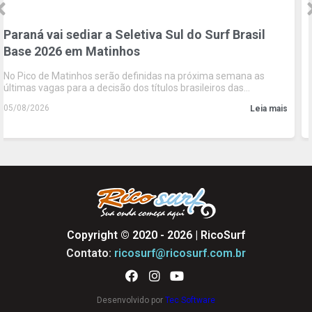
do Surf Brasil
WSL | Mateus Sena reencontra pal
lidera esperança potiguar na etap
Banco do Brasil de Surf em Natal
róxima semana as
Campeão do circuito em 2024 na Praia de Mi
sileiros das
a competir em casa em busca de manter a 
18
na etapa
05/08/2026
Leia mais
Copyright © 2020 - 2026 | RicoSurf
Contato:
ricosurf@ricosurf.com.br
Desenvolvido por
Tec Software