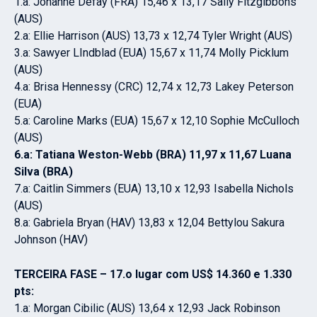
1.a: Johanne Defay (FRA) 15,46 x 13,17 Sally Fitzgibbons
(AUS)
2.a: Ellie Harrison (AUS) 13,73 x 12,74 Tyler Wright (AUS)
3.a: Sawyer LIndblad (EUA) 15,67 x 11,74 Molly Picklum
(AUS)
4.a: Brisa Hennessy (CRC) 12,74 x 12,73 Lakey Peterson
(EUA)
5.a: Caroline Marks (EUA) 15,67 x 12,10 Sophie McCulloch
(AUS)
6.a: Tatiana Weston-Webb (BRA) 11,97 x 11,67 Luana
Silva (BRA)
7.a: Caitlin Simmers (EUA) 13,10 x 12,93 Isabella Nichols
(AUS)
8.a: Gabriela Bryan (HAV) 13,83 x 12,04 Bettylou Sakura
Johnson (HAV)
TERCEIRA FASE – 17.o lugar com US$ 14.360 e 1.330
pts:
1.a: Morgan Cibilic (AUS) 13,64 x 12,93 Jack Robinson