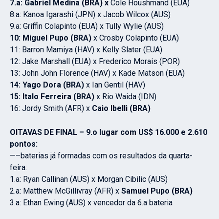
7.a: Gabriel Medina (BRA) x
Cole Houshmand (EUA)
8.a: Kanoa Igarashi (JPN) x Jacob Wilcox (AUS)
9.a: Griffin Colapinto (EUA) x Tully Wylie (AUS)
10: Miguel Pupo (BRA)
x Crosby Colapinto (EUA)
11: Barron Mamiya (HAV) x Kelly Slater (EUA)
12: Jake Marshall (EUA) x Frederico Morais (POR)
13: John John Florence (HAV) x Kade Matson (EUA)
14: Yago Dora (BRA)
x Ian Gentil (HAV)
15: Italo Ferreira (BRA)
x Rio Waida (IDN)
16: Jordy Smith (AFR) x
Caio Ibelli (BRA)
OITAVAS DE FINAL – 9.o lugar com US$ 16.000 e 2.610
pontos:
—–baterias já formadas com os resultados da quarta-
feira:
1.a: Ryan Callinan (AUS) x Morgan Cibilic (AUS)
2.a: Matthew McGillivray (AFR) x
Samuel Pupo (BRA)
3.a: Ethan Ewing (AUS) x vencedor da 6.a bateria