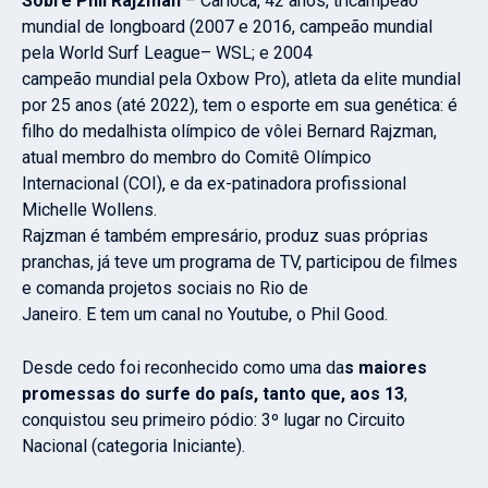
Sobre Phil Rajzman
– Carioca, 42 anos, tricampeão
mundial de longboard (2007 e 2016, campeão mundial
pela World Surf League– WSL; e 2004
campeão mundial pela Oxbow Pro), atleta da elite mundial
por 25 anos (até 2022), tem o esporte em sua genética: é
filho do medalhista olímpico de vôlei Bernard Rajzman,
atual membro do membro do Comitê Olímpico
Internacional (COI), e da ex-patinadora profissional
Michelle Wollens.
Rajzman é também empresário, produz suas próprias
pranchas, já teve um programa de TV, participou de filmes
e comanda projetos sociais no Rio de
Janeiro. E tem um canal no Youtube, o Phil Good.
Desde cedo foi reconhecido como uma da
s maiores
promessas do surfe do país, tanto que, aos 13
,
conquistou seu primeiro pódio: 3º lugar no Circuito
Nacional (categoria Iniciante).