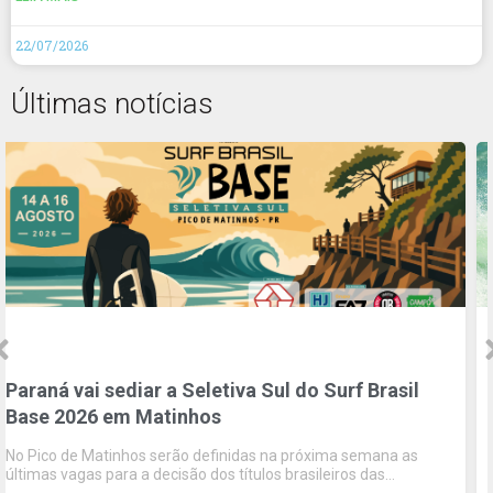
22/07/2026
Últimas notícias
do Surf Brasil
WSL | Mateus Sena reencontra pal
lidera esperança potiguar na etap
Banco do Brasil de Surf em Natal
róxima semana as
Campeão do circuito em 2024 na Praia de Mi
sileiros das
a competir em casa em busca de manter a 
18
na etapa