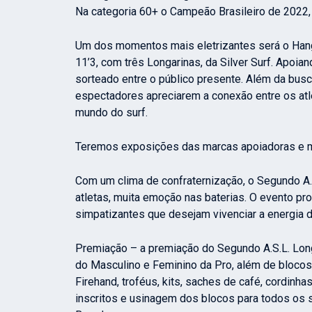
Na categoria 60+ o Campeão Brasileiro de 2022, W
Um dos momentos mais eletrizantes será o Hang 
11’3, com três Longarinas, da Silver Surf. Apoi
sorteado entre o público presente. Além da busc
espectadores apreciarem a conexão entre os atl
mundo do surf.
Teremos exposições das marcas apoiadoras e m
Com um clima de confraternização, o Segundo A.
atletas, muita emoção nas baterias. O evento pro
simpatizantes que desejam vivenciar a energia 
Premiação – a premiação do Segundo A.S.L. Long
do Masculino e Feminino da Pro, além de blocos K
Firehand, troféus, kits, saches de café, cordinha
inscritos e usinagem dos blocos para todos os 