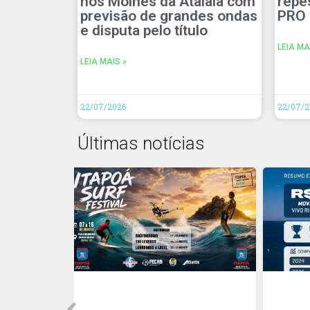
nos Molhes da Atalaia com
repe
previsão de grandes ondas
PRO 
e disputa pelo título
LEIA MA
LEIA MAIS »
22/07/2026
22/07/2
Últimas notícias