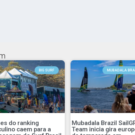
ém
BIG SURF
MUBADALA BRA
res do ranking
Mubadala Brazil SailG
ulino caem para a
Team inicia gira europ