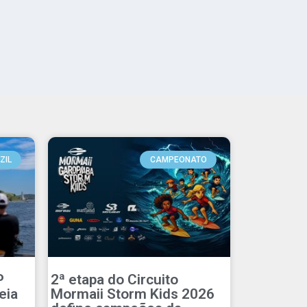
ZIL
CAMPEONATO
P
2ª etapa do Circuito
eia
Mormaii Storm Kids 2026