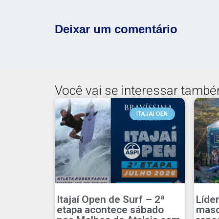
Deixar um comentário
Você vai se interessar tamb
ITAJAI OEN
Itajaí Open de Surf – 2ª
Líde
etapa acontece sábado
masc