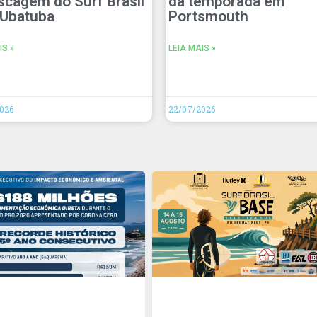
scagem do Surf Brasil
da temporada em
Ubatuba
Portsmouth
IS »
LEIA MAIS »
026
22/07/2026