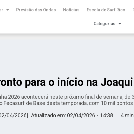
ar
Previsão das Ondas
Notícias
Escola de Surf Rico
Categorias
onto para o início na Joaqui
nha 2026 acontecerá neste próximo final de semana, de 3 a
ito Fecasurf de Base desta temporada, com 10 mil pontos
02/04/2026
|
Atualizado em:
02/04/2026
-
14:38
|
4
min 