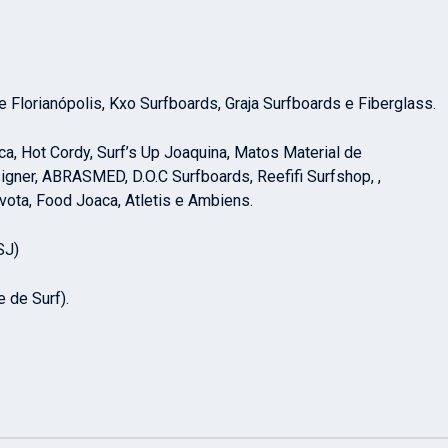
e Florianópolis, Kxo Surfboards, Graja Surfboards e Fiberglass.
, Hot Cordy, Surf’s Up Joaquina, Matos Material de
gner, ABRASMED, D.O.C Surfboards, Reefifi Surfshop, ,
ota, Food Joaca, Atletis e Ambiens.
SJ)
 de Surf).