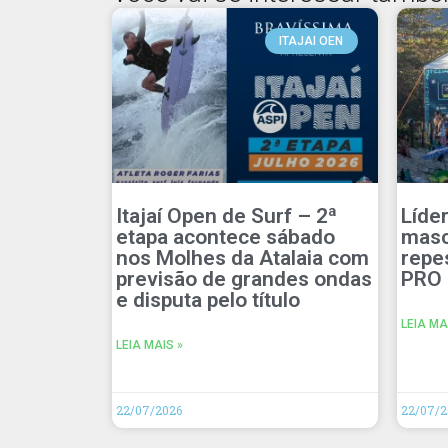
ITAJAI OEN
Itajaí Open de Surf – 2ª
Líde
etapa acontece sábado
masc
nos Molhes da Atalaia com
repe
previsão de grandes ondas
PRO 
e disputa pelo título
LEIA MA
LEIA MAIS »
22/07/2026
22/07/2