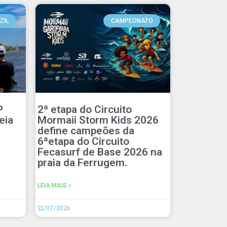
ZIL
CAMPEONATO
P
2ª etapa do Circuito
eia
Mormaii Storm Kids 2026
define campeões da
6ªetapa do Circuito
Fecasurf de Base 2026 na
praia da Ferrugem.
LEIA MAIS »
21/07/2026