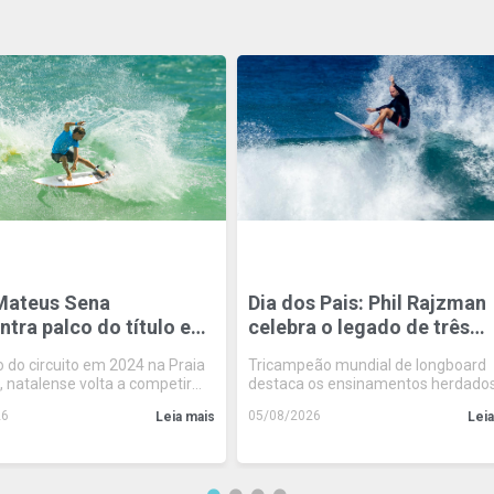
Mateus Sena
Dia dos Pais: Phil Rajzman
tra palco do título e
celebra o legado de três
 esperança potiguar na
gerações unidas pelo espo
do circuito em 2024 na Praia
Tricampeão mundial de longboard
do Circuito Banco do
e pelos valores
 natalense volta a competir
destaca os ensinamentos herdado
 de Surf em Natal
em busca de manter a
pai Bernard Rajzman, a recuperaçã
26
05/08/2026
Leia mais
Leia
a potiguar na etapa
câncer e a alegria de construir nov
memórias ao lado das filhas Rafael
Coral, neste recomeço