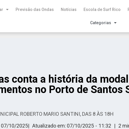
ar
Previsão das Ondas
Notícias
Escola de Surf Rico
Categorias
s conta a história da moda
entos no Porto de Santos S
ICIPAL ROBERTO MARIO SANTINI, DAS 8 ÀS 18H
07/10/2025
|
Atualizado em:
07/10/2025
-
11:32
|
2
min