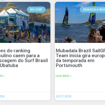
BIG SURF
MUBADALA BRA
res do ranking
Mubadala Brazil SailG
ulino caem para a
Team inicia gira europ
scagem do Surf Brasil
da temporada em
Ubatuba
Portsmouth
IS »
LEIA MAIS »
026
22/07/2026