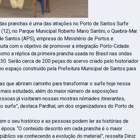
 das pranchas é uma das atrações no Porto de Santos Surfe
 (12), no Parque Municipal Roberto Mario Santini, o Quebra-Mar.
 de Santos (APS), empresa do Ministério de Portos e
tuita com o objetivo de promover a integração Porto-Cidade.
omo a réplica da primeira prancha usada no Brasil nas ondas
e 30. Serão cerca de 200 peças do acervo criado pelo historiador
 no espaço construído pela Prefeitura Municipal de Santos para
tas que abriram caminho para transformar o surfe hoje nessa
e mais estudado, além do maior número de exposições
ssoas já visitaram nossas mostras nômades itinerantes,
 do surfe”, destaca Pardhal, um dos organizadores do Porto de
tem o seu histórico e as pessoas podem ler as histórias de
época. “O conteúdo descrito em cada prancha é o maior
 público vai conhecendo a evolução do material”, ressalta Diniz.