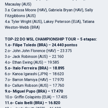
Macaulay (AUS)
3.a: Carissa Moore (HAV), Gabriela Bryan (HAV), Sally
Fitzgibbons (AUS)
4.a: Tyler Wright (AUS), Lakey Peterson (EUA), Tatiana
Weston-Webb (BRA)
TOP-22 DO WSL CHAMPIONSHIP TOUR – 5 etapas:
1.o- Filipe Toledo (BRA) – 24.440 pontos
2.o- John John Florence (HAV) – 23.375
3.o- Jack Robinson (AUS) – 22.160
4.o- Ethan Ewing (AUS) – 19.585
5.o- Italo Ferreira (BRA) – 18.895
6.o- Kanoa Igarashi (JPN) – 18.620
7.o- Barron Mamiya (HAV) – 17.970
8.o- Callum Robson (AUS) – 17.760
9.o- Miguel Pupo (BRA) – 17.470
10.o- Griffin Colapinto (EUA) – 17.405
11.o- Caio Ibelli (BRA) – 16.820