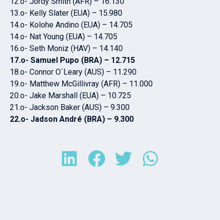
12.o- Jordy Smith (AFR) – 16.130
13.o- Kelly Slater (EUA) – 15.980
14.o- Kolohe Andino (EUA) – 14.705
14.o- Nat Young (EUA) – 14.705
16.o- Seth Moniz (HAV) – 14.140
17.o- Samuel Pupo (BRA) – 12.715
18.o- Connor O´Leary (AUS) – 11.290
19.o- Matthew McGillivray (AFR) – 11.000
20.o- Jake Marshall (EUA) – 10.725
21.o- Jackson Baker (AUS) – 9.300
22.o- Jadson André (BRA) – 9.300