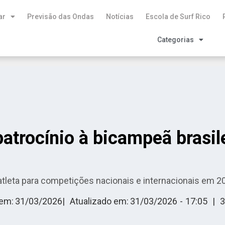
ar
Previsão das Ondas
Notícias
Escola de Surf Rico
Categorias
trocínio à bicampeã brasil
 atleta para competições nacionais e internacionais em 2
 em:
31/03/2026
|
Atualizado em:
31/03/2026
-
17:05
|
3