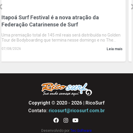
WSL | VIVO Rio Pro movimenta R$188 milh
registra recorde de impacto em Saquarem
quinto ano consecutivo
no Golden
Relatório da EY mostra evolução contínua da etapa brasi
o The
WSL, impulsionada pelo crescimento do turismo, das rec
comerciais e da experiência oferecida ao público
06/08/2026
Leia mais
Copyright © 2020 - 2026 | RicoSurf
Contato:
ricosurf@ricosurf.com.br
Desenvolvido por
Tec Software