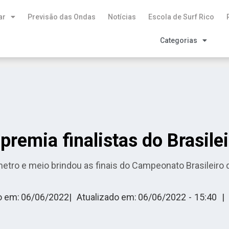
ar
Previsão das Ondas
Notícias
Escola de Surf Rico
Categorias
 premia finalistas do Brasil
tro e meio brindou as finais do Campeonato Brasileiro de
o em:
06/06/2022
|
Atualizado em:
06/06/2022
-
15:40
|