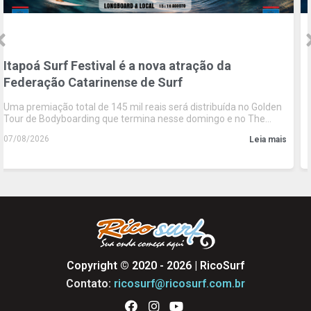
Itapoá Surf Festival é a nova atração da
Federação Catarinense de Surf
Uma premiação total de 145 mil reais será distribuída no Golden
Tour de Bodyboarding que termina nesse domingo e no The
Legends e no Longboard na próxima semana
07/08/2026
Leia mais
Copyright © 2020 - 2026 | RicoSurf
Contato:
ricosurf@ricosurf.com.br