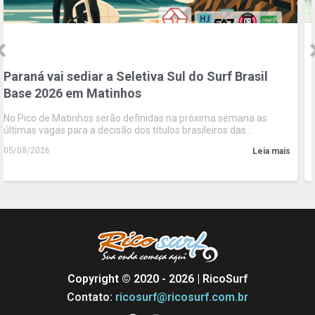
Paraná vai sediar a Seletiva Sul do Surf Brasil
Base 2026 em Matinhos
No Pico de Matinhos serão definidas na próxima semana as
últimas vagas para a decisão dos títulos brasileiros das
categorias Sub-12, Sub-14, Sub-16 e Sub-18
05/08/2026
Leia mais
Copyright © 2020 - 2026 | RicoSurf
Contato:
ricosurf@ricosurf.com.br