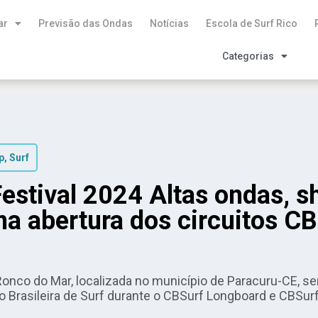
ar
Previsão das Ondas
Notícias
Escola de Surf Rico
Categorias
p
,
Surf
estival 2024 Altas ondas, s
na abertura dos circuitos C
 Ronco do Mar, localizada no município de Paracuru-CE, 
ão Brasileira de Surf durante o CBSurf Longboard e CBSur