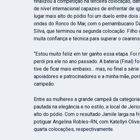
finalizou a competição na terceira colocação, 
de nível internacional capazes de enfrentar de ig
lugar mais alto do pódio foi um duelo entre doi
ondas do Ronco do Mar, com o pernambucano Dan
Silva, que terminou na segunda colocação. Filho
muita confiança e técnica para superar o cearen
“Estou muito feliz em ter ganho essa etapa. Foi 
perdi pra ele no ano passado. A bateria (Final) 
tive de ficar mais embaixo… mas, no final a sér
apoiadores e patrocinadores e a minha mãe, porq
campeão.
Entre as mulheres a grande campeã da categoria
pautada na elegância e no estilo, a local de Jer
alto do pódio. Com o resultado Jamile larga na f
potiguar
Angelina Robles-RN, com
Katellyn Oliv
quarta colocações, respectivamente.