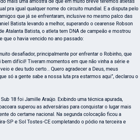
dando mais uma amostra de que em muito breve teremos atletas
ual pra igual qualquer nome do circuito mundial. E a disputa pelo
s amigos que já se enfrentaram, inclusive no mesmo palco das
iel Batista levando a melhor, superando o cearense Robson
 de Atalanta Batista, o atleta tem DNA de campeão e mostrou
se que o havia vencido no ano passado:
muito desafiador, principalmente por enfrentar o Robinho, que
foi bem difícil! Tiveram momentos em que não vinha a série e
ie veio e deu tudo certo… Quero agradecer a Deus, meus
ue só a gente sabe a nossa luta pra estarmos aqui”, declarou o
 Sub 18 foi
Jamille Araújo. Exibindo uma técnica apurada,
icoacoara superou as adversárias para conquistar o lugar mais
rente do certame nacional. Na segunda colocação ficou a
eira-SP e
Sol Tostes-CE completando o pódio na terceira e