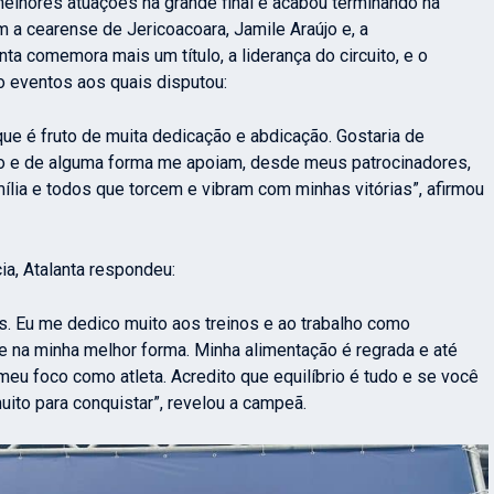
melhores atuações na grande final e acabou terminando na
m a cearense de Jericoacoara, Jamile Araújo e, a
a comemora mais um título, a liderança do circuito, e o
o eventos aos quais disputou:
que é fruto de muita dedicação e abdicação.
Gostaria de
ho e de alguma forma me apoiam, desde meus patrocinadores,
ília e todos que torcem e vibram com minhas vitórias”, afirmou
a, Atalanta respondeu:
s. Eu me dedico muito aos treinos e ao trabalho como
e na minha melhor forma. Minha alimentação é regrada e até
meu foco como atleta. Acredito que equilíbrio é tudo e se você
ito para conquistar”, revelou a campeã.