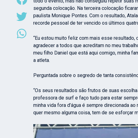
todo o evento, mas não conseguiu repetir suas 
segunda colocação. Na terceira colocação ficara
paulista
Monique Pontes. Com o resultado, Atalant
recorde pessoal de ter vencido os últimos quatr
“Eu estou muito feliz com mais esse resultado, 
agradecer a todos que acreditam no meu trabal
meu filho Daniel que está aqui comigo, minha fam
a atleta.
Perguntada sobre o segredo de tanta consistênci
“Os seus resultados são frutos de suas escolha
professora de surf e faço tudo para estar sempr
minha vida fora d’água é sempre direcionada ao 
quer mesmo alguma coisa, tem de se esforçar mu