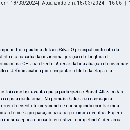
 em:
18/03/2024
|
Atualizado em:
18/03/2024
-
15:05
|
peão foi o paulista Jefson Silva. O principal confronto da
aulista e a ousadia da novíssima geração do longboard
 Jericoacoara-CE, João Pedro. Apesar da boa atuação do cearense
lto e Jefson acabou por conquistar o título da etapa e a
 foi o melhor evento que já participei no Brasil. Altas ondas
do o que a gente ama… Na primeira bateria eu consegui a
correr do evento fui crescendo e conseguindo mostrar meu
gora o foco é a preparação para os próximos eventos. Espero
sa mesma época enquanto eu estiver competindo”, declarou