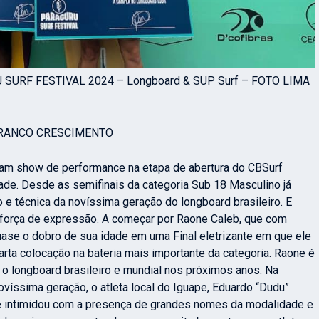
RU SURF FESTIVAL 2024 – Longboard & SUP Surf – FOTO LIMA
FRANCO CRESCIMENTO
ram show de performance na etapa de abertura do CBSurf
dade. Desde as semifinais da categoria Sub 18 Masculino já
 e técnica da novíssima geração do longboard brasileiro. E
força de expressão. A começar por Raone Caleb, que com
ase o dobro de sua idade em uma Final eletrizante em que ele
arta colocação na bateria mais importante da categoria. Raone é
 longboard brasileiro e mundial nos próximos anos. Na
ovíssima geração, o atleta local do Iguape, Eduardo “Dudu”
 intimidou com a presença de grandes nomes da modalidade e