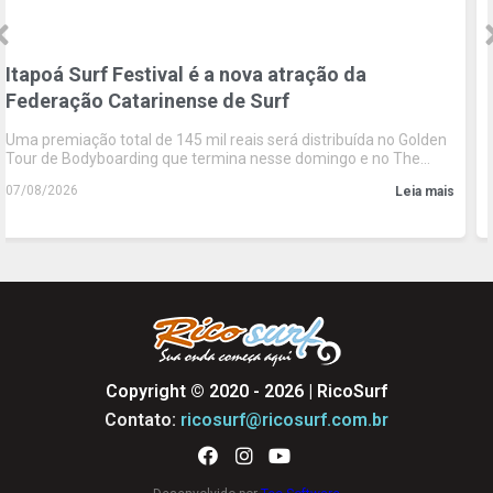
WSL | VIVO Rio Pro movimenta R$188 milhões e
registra recorde de impacto em Saquarema pelo
quinto ano consecutivo
Relatório da EY mostra evolução contínua da etapa brasileira da
WSL, impulsionada pelo crescimento do turismo, das receitas
comerciais e da experiência oferecida ao público
06/08/2026
Leia mais
Copyright © 2020 - 2026 | RicoSurf
Contato:
ricosurf@ricosurf.com.br